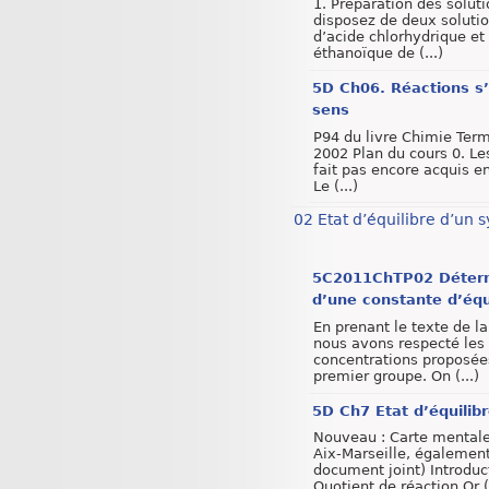
1. Préparation des solut
disposez de deux soluti
d’acide chlorhydrique et
éthanoïque de (...)
5D Ch06. Réactions s’
sens
P94 du livre Chimie Ter
2002 Plan du cours 0. Le
fait pas encore acquis e
Le (...)
02 Etat d’équilibre d’un 
5C2011ChTP02 Déterm
d’une constante d’équ
En prenant le texte de l
nous avons respecté les
concentrations proposée
premier groupe. On (...)
5D Ch7 Etat d’équilib
Nouveau : Carte mental
Aix-Marseille, égalemen
document joint) Introduc
Quotient de réaction Qr (.