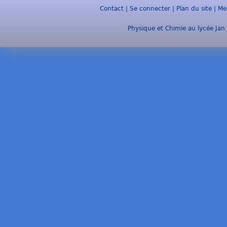
Contact
|
Se connecter
|
Plan du site
|
Me
Physique et Chimie au lycée Jan