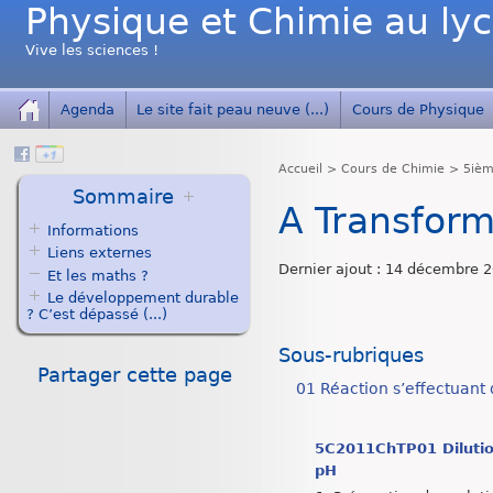
Physique et Chimie au ly
Vive les sciences !
Agenda
Le site fait peau neuve (...)
Cours de Physique
Accueil
>
Cours de Chimie
>
5iè
Sommaire
A Transfor
Informations
Liens externes
Dernier ajout : 14 décembre 
Et les maths ?
Le développement durable
? C’est dépassé (...)
Sous-rubriques
Partager cette page
01 Réaction s’effectuant
5C2011ChTP01 Dilutio
pH