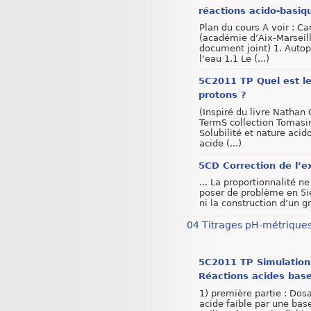
réactions acido-basiq
Plan du cours A voir : C
(académie d’Aix-Marseil
document joint) 1. Autop
l’eau 1.1 Le (...)
5C2011 TP Quel est le
protons ?
(Inspiré du livre Nathan
TermS collection Tomasi
Solubilité et nature acid
acide (...)
5CD Correction de l’e
... La proportionnalité n
poser de problème en 5
ni la construction d’un gr
04 Titrages pH-métrique
5C2011 TP Simulation
Réactions acides bas
1) première partie : Dos
acide faible par une base