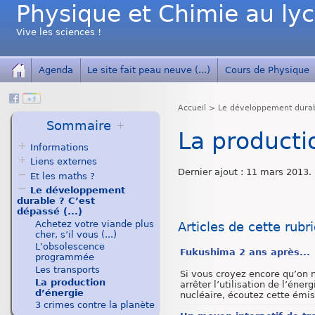
Physique et Chimie au ly
Vive les sciences !
Agenda
Le site fait peau neuve (...)
Cours de Physique
Accueil
>
Le développement durab
Sommaire
La producti
Informations
Liens externes
Dernier ajout : 11 mars 2013.
Et les maths ?
Le développement
durable ? C’est
dépassé (...)
Achetez votre viande plus
Articles de cette rubr
cher, s’il vous (...)
L’obsolescence
Fukushima 2 ans après...
programmée
Les transports
Si vous croyez encore qu’on n
La production
arrêter l’utilisation de l’énerg
d’énergie
nucléaire, écoutez cette émiss
3 crimes contre la planète