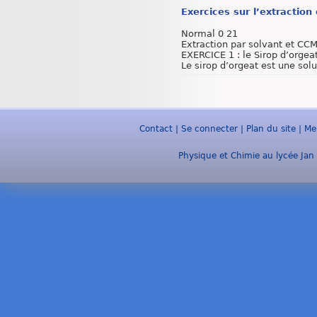
Exercices sur l’extraction
Normal 0 21
Extraction par solvant et CC
EXERCICE 1 : le Sirop d’orgea
Le sirop d’orgeat est une solut
Contact
|
Se connecter
|
Plan du site
|
Me
Physique et Chimie au lycée Jan