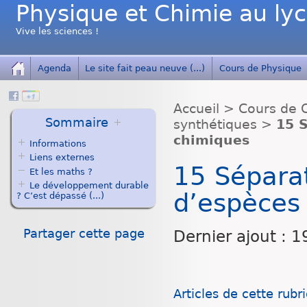
Physique et Chimie au ly
Vive les sciences !
Agenda
Le site fait peau neuve (...)
Cours de Physique
Accueil
>
Cours de 
Sommaire
synthétiques
>
15 S
chimiques
Informations
Liens externes
15 Séparat
Et les maths ?
Le développement durable
d’espèces
? C’est dépassé (...)
Partager cette page
Dernier ajout : 
Articles de cette rubr