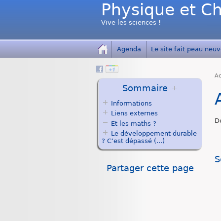
Physique et Ch
Vive les sciences !
Agenda
Le site fait peau neuve
Ac
Sommaire
Informations
Liens externes
D
Et les maths ?
Le développement durable
? C’est dépassé (...)
S
Partager cette page