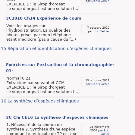
par
Denis Géhin
EXERCICE 1 : le Sirop d’orgeat
Le sirop d’orgeat est une solution (...)
3C2010 Ch14 Expérience de cours
Voici les images sur
7 octobre 2010
l’hydrodistillation. La qualité des
par
Luc Tartier
photos prises par mon téléphone
étant médiocre (pas à cause du (...)
15 Séparation et identification d’espèces chimiques
Exercices sur l’extraction et la chromatographie-
01-
Normal 0 21
19 octobre 2011
Extraction par solvant et CCM
par
Denis Géhin
EXERCICE 1 : le Sirop d’orgeat
Le sirop d’orgeat est une solution (...)
16 La synthèse d’espèces chimiques
3C Chi Ch16 La synthèse d’espèces chimiques
1. Nécessité de la chimie de
25 novembre
synthèse 2. Synthèse d’une espèce
2009
par
Luc
chimique Le protocole de TP est joint
Tartier