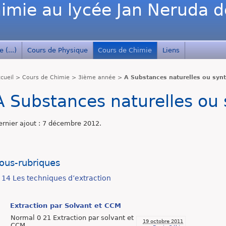
imie au lycée Jan Neruda 
 (...)
Cours de Physique
Cours de Chimie
Liens
cueil
>
Cours de Chimie
>
3ième année
>
A Substances naturelles ou syn
A Substances naturelles ou
ernier ajout : 7 décembre 2012.
ous-rubriques
14 Les techniques d’extraction
Extraction par Solvant et CCM
Normal 0 21 Extraction par solvant et
19 octobre 2011
CCM