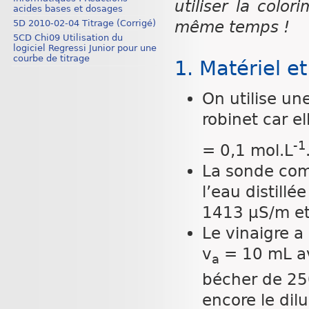
utiliser la color
acides bases et dosages
5D 2010-02-04 Titrage (Corrigé)
même temps !
5CD Chi09 Utilisation du
logiciel Regressi Junior pour une
courbe de titrage
1. Matériel et
On utilise un
robinet car e
-1
= 0,1 mol.L
La sonde comb
l’eau distillé
1413 µS/m et
Le vinaigre a
v
= 10 mL av
a
bécher de 25
encore le dil