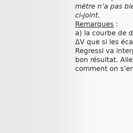
mètre n’a pas bi
ci-joint.
Remarques
:
a) la courbe de 
ΔV que si
les éca
Regressi va inte
bon résultat. All
comment on s’en 