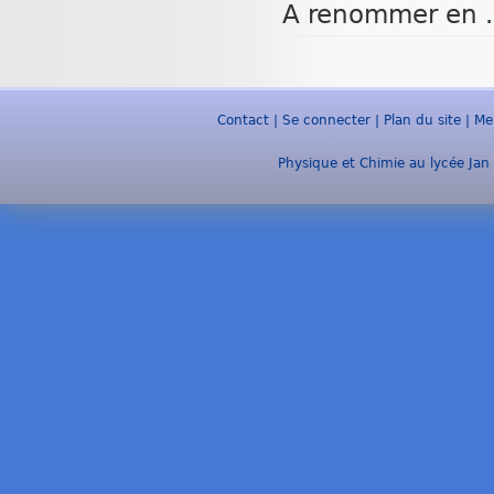
A renommer en .
Contact
|
Se connecter
|
Plan du site
|
Me
Physique et Chimie au lycée Jan