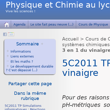
Physique et Chimie au ly
Vive les sciences !
Agenda
Le site fait peau neuve (...)
Cours de Physique
Accueil
>
Cours de 
Sommaire
systèmes chimiques
3 en 1 du vinaigr
Informations
Liens externes
5C2011 TP
Et les maths ?
Le développement durable
vinaigre
? C’est dépassé (...)
Partager cette page
Dans la même
Pour des raison
rubrique
pH-métriques so
5C2011 TP Simulations
informatiques : Réactions