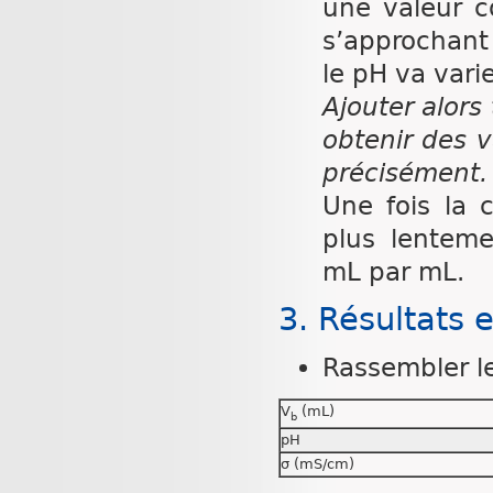
une valeur c
s’approchant 
le pH va varie
Ajouter alor
obtenir des 
précisément.
Une fois la 
plus lenteme
mL par mL.
3. Résultats e
Rassembler le
V
(mL)
b
pH
σ (mS/cm)