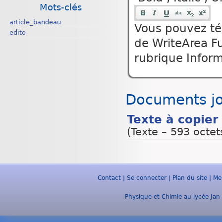
Mots-clés
article_bandeau
Vous pouvez tél
edito
de WriteArea Fu
rubrique Inform
Documents jo
Texte à copier
(
Texte – 593 octet
Contact
|
Se connecter
|
Plan du site
|
Me
Physique et Chimie au lycée Jan