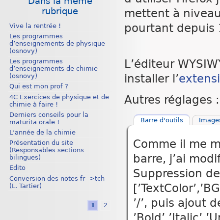
Dans la même
rubrique
mettent à niveau
pourtant depuis 
Vive la rentrée !
Les programmes
d’enseignements de physique
(osnovy)
Les programmes
L’éditeur WYSIWY
d’enseignements de chimie
(osnovy)
installer l’
extensi
Qui est mon prof ?
4C Exercices de physique et de
Autres réglages :
chimie à faire !
Derniers conseils pour la
Barre d'outils
Image
maturita orale !
L’année de la chimie
Comme il me ma
Présentation du site
(Responsables sections
barre, j’ai modi
bilingues)
Edito
Suppression de [
Conversion des notes fr ->tch
[’TextColor’,’B
(L. Tartier)
’/’, puis ajout 
1
2
’Bold’,’Italic’,’