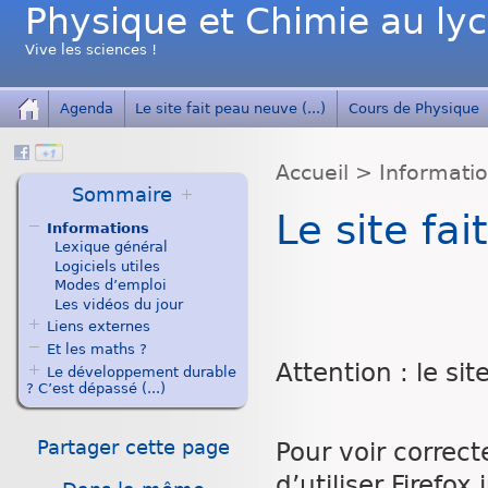
Physique et Chimie au ly
Vive les sciences !
Agenda
Le site fait peau neuve (...)
Cours de Physique
Accueil
>
Informati
Sommaire
Le site fa
Informations
Lexique général
Logiciels utiles
Modes d’emploi
Les vidéos du jour
Liens externes
Et les maths ?
Attention : le si
Le développement durable
? C’est dépassé (...)
Partager cette page
Pour voir correct
d’utiliser Firefo