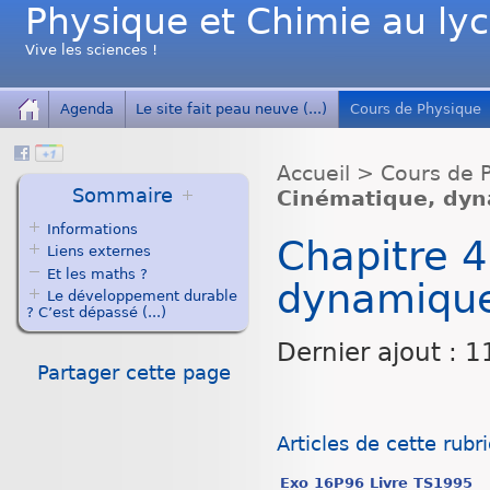
Physique et Chimie au ly
Vive les sciences !
Agenda
Le site fait peau neuve (...)
Cours de Physique
Accueil
>
Cours de 
Sommaire
Cinématique, dyn
Informations
Chapitre 4
Liens externes
Et les maths ?
dynamique
Le développement durable
? C’est dépassé (...)
Dernier ajout : 
Partager cette page
Articles de cette rubr
Exo 16P96 Livre TS1995