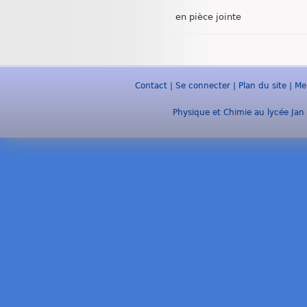
en pièce jointe
Contact
|
Se connecter
|
Plan du site
|
Me
Physique et Chimie au lycée Jan