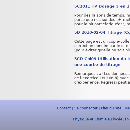
5C2011 TP Dosage 3 en 1 
Pour des raisons de temps, m
parce que nos sondes pH-mét
pour la plupart "fatiguées", no
5D 2010-02-04 Titrage (Co
Cette page est un copié-collé
correction donnée par le sit
(pour éviter qu’elle ne soit plu
5CD Chi09 Utilisation du l
une courbe de titrage
Remarques : a) Les données s
de l’exercice 18P166 b) Avec
d’expérience, Regressi peut ap
Contact
|
Se connecter
|
Plan du site
|
Me
Physique et Chimie au lycée Jan