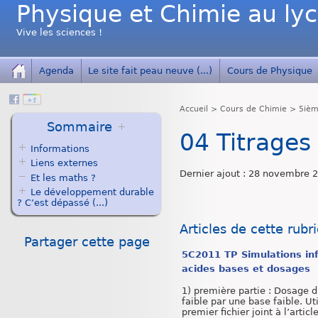
Physique et Chimie au ly
Vive les sciences !
Agenda
Le site fait peau neuve (...)
Cours de Physique
Accueil
>
Cours de Chimie
>
5iè
Sommaire
04 Titrages
Informations
Liens externes
Dernier ajout : 28 novembre 
Et les maths ?
Le développement durable
? C’est dépassé (...)
Articles de cette rubr
Partager cette page
5C2011 TP Simulations in
acides bases et dosages
1) première partie : Dosage d
faible par une base faible. Uti
premier fichier joint à l’article