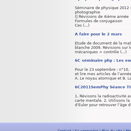
Séminaire de physique 2012 :
photographie
I] Révisions de 4ième année
Formules de conjugaison
Ces (...)
A faire pour le 2 mars
Etude de document de la mat
blanche 2009. Révisions sur 
mécaniques = contrôle (...)
6C séminaire phy : Les ex
Pour le 23 septembre : n°10,
et lire mes articles de l’année
A. Le noyau atomique et B. La 
6C2011SemPhy Séance TICE
1. Révisons la radioactivité 
carte mentale. 2. Utilisons l
d’Euler pour retrouver l’âge d’
Contact
|
Se connecter
|
Plan du site
|
Me