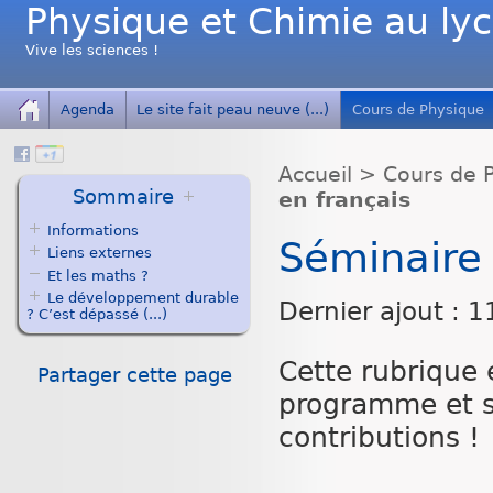
Physique et Chimie au ly
Vive les sciences !
Agenda
Le site fait peau neuve (...)
Cours de Physique
Accueil
>
Cours de 
Sommaire
en français
Informations
Séminaire 
Liens externes
Et les maths ?
Le développement durable
Dernier ajout : 1
? C’est dépassé (...)
Cette rubrique e
Partager cette page
programme et s’
contributions !