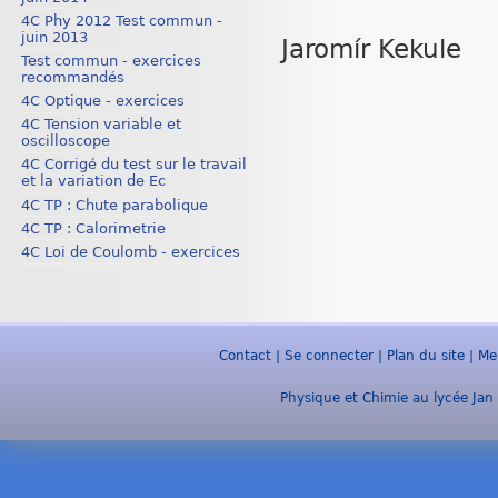
4C Phy 2012 Test commun -
juin 2013
Jaromír Kekule
Test commun - exercices
recommandés
4C Optique - exercices
4C Tension variable et
oscilloscope
4C Corrigé du test sur le travail
et la variation de Ec
4C TP : Chute parabolique
4C TP : Calorimetrie
4C Loi de Coulomb - exercices
Contact
|
Se connecter
|
Plan du site
|
Me
Physique et Chimie au lycée Jan