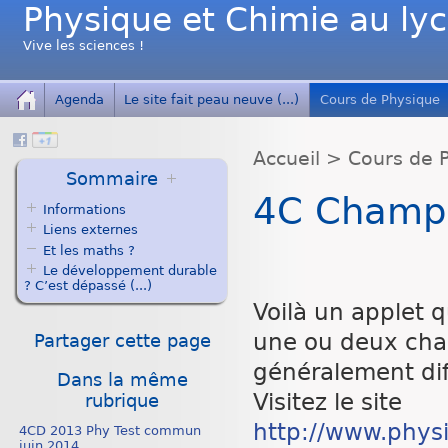
Physique et Chimie au ly
Vive les sciences !
Agenda
Le site fait peau neuve (...)
Cours de Physique
Accueil
>
Cours de 
Sommaire
4C Champ 
Informations
Liens externes
Et les maths ?
Le développement durable
? C’est dépassé (...)
Voilà un applet 
une ou deux char
Partager cette page
généralement dif
Dans la même
Visitez le site
rubrique
http://www.physi
4CD 2013 Phy Test commun
juin 2014