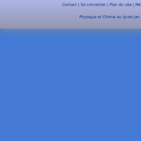
Contact
|
Se connecter
|
Plan du site
|
Me
Physique et Chimie au lycée Jan