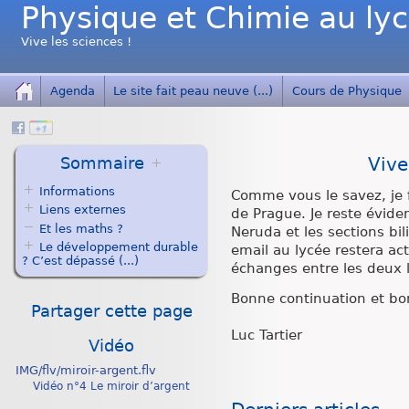
Physique et Chimie au ly
Vive les sciences !
Agenda
Le site fait peau neuve (...)
Cours de Physique
Sommaire
Vive
Informations
Comme vous le savez, je f
Liens externes
de Prague. Je reste évide
Et les maths ?
Neruda et les sections bi
Le développement durable
email au lycée restera act
? C’est dépassé (...)
échanges entre les deux 
Bonne continuation et bo
Partager cette page
Luc Tartier
Vidéo
IMG/flv/miroir-argent.flv
Vidéo n°4 Le miroir d’argent