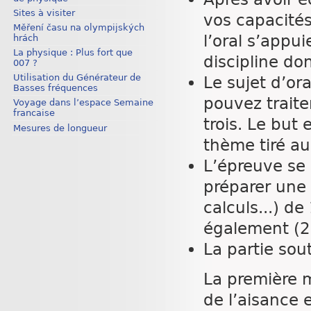
Sites à visiter
vos capacité
Měření času na olympijských
l’oral s’appu
hrách
La physique : Plus fort que
discipline don
007 ?
Utilisation du Générateur de
Le sujet d’or
Basses fréquences
pouvez traite
Voyage dans l’espace Semaine
francaise
trois. Le but 
Mesures de longueur
thème tiré au
L’épreuve se
préparer une 
calculs...) d
également (20
La partie sou
La première 
de l’aisance e