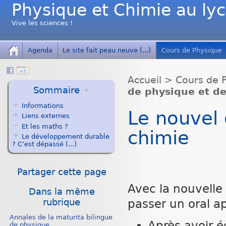
Physique et Chimie au ly
Vive les sciences !
Agenda
Le site fait peau neuve (...)
Cours de Physique
Accueil
>
Cours de 
Sommaire
de physique et de
Informations
Le nouvel 
Liens externes
Et les maths ?
chimie
Le développement durable
? C’est dépassé (...)
Partager cette page
Avec la nouvelle 
Dans la même
rubrique
passer un oral ap
Annales de la maturita bilingue
Après avoir é
de physique