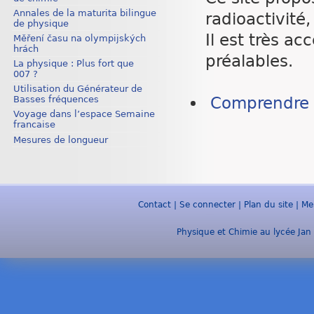
Annales de la maturita bilingue
radioactivité, 
de physique
Il est très a
Měření času na olympijských
hrách
préalables.
La physique : Plus fort que
007 ?
Utilisation du Générateur de
Basses fréquences
Comprendre l
Voyage dans l’espace Semaine
francaise
Mesures de longueur
Contact
|
Se connecter
|
Plan du site
|
Me
Physique et Chimie au lycée Jan