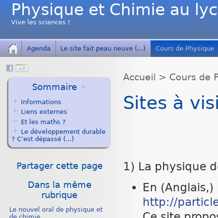
Physique et Chimie au ly
Vive les sciences !
Agenda
Le site fait peau neuve (...)
Cours de Physique
Accueil
>
Cours de 
Sommaire
Sites à vis
Informations
Liens externes
Et les maths ?
Le développement durable
? C’est dépassé (...)
1) La physique d
Partager cette page
Dans la même
En (Anglais,)
rubrique
http://partic
Le nouvel oral de physique et
Ce site propo
de chimie