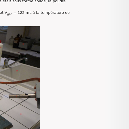
e était sous forme solide, la poudre
et V
= 122 mL à la température de
gaz