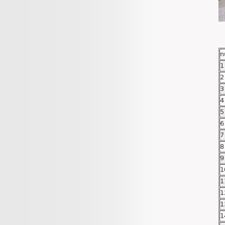
n
1
2
3
4
5
6
7
8
9
1
1
1
1
1