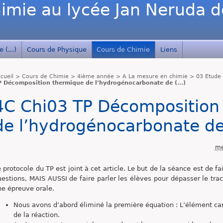
imie au lycée Jan Neruda 
 (...)
Cours de Physique
Cours de Chimie
Liens
cueil
>
Cours de Chimie
>
4ième année
>
A La mesure en chimie
>
03 Etude
P Décomposition thermique de l’hydrogénocarbonate de (...)
4C Chi03 TP Décomposition
de l’hydrogénocarbonate d
me
 protocole du TP est joint à cet article. Le but de la séance est de f
uestions, MAIS AUSSI de faire parler les élèves pour dépasser le trac
ne épreuve orale.
Nous avons d’abord éliminé la première équation : L’élément car
de la réaction.