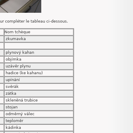
our compléter le tableau ci-dessous.
Nom tchèque
zkumavka
plynový kahan
objímka
uzávěr plynu
hadice (ke kahanu)
upínání
svěrák
zátka
skleněná trubice
stojan
odměrný válec
teploměr
kádinka