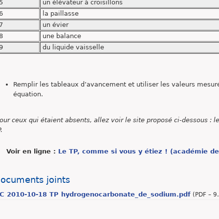
5
un élévateur à croisillons
6
la paillasse
7
un évier
8
une balance
9
du liquide vaisselle
Remplir les tableaux d’avancement et utiliser les valeurs mesu
équation.
our ceux qui étaient absents, allez voir le site proposé ci-dessous : 
.
Voir en ligne :
Le TP, comme si vous y étiez ! (académie de 
ocuments joints
C 2010-10-18 TP hydrogenocarbonate_de_sodium.pdf
(
PDF – 9