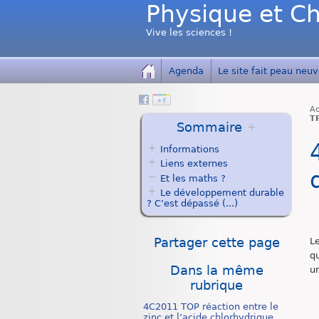
Physique et Ch
Vive les sciences !
Agenda
Le site fait peau neuve
Ac
T
Sommaire
Informations
Liens externes
Et les maths ?
Le développement durable
? C’est dépassé (...)
Partager cette page
Le
q
Dans la même
u
rubrique
4C2011 TOP réaction entre le
zinc et l’acide chlorhydrique