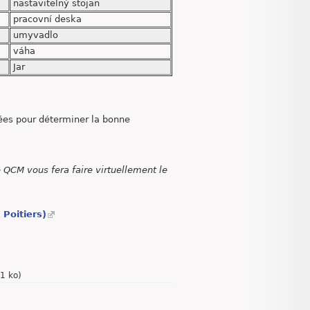
nastavitelný stojan
pracovní deska
umyvadlo
váha
Jar
rées pour déterminer la bonne
le QCM vous fera faire virtuellement le
Poitiers)
.1 ko
)