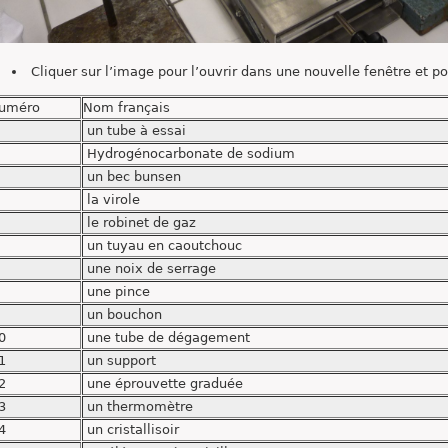
Cliquer sur l’image pour l’ouvrir dans une nouvelle fenêtre et p
uméro
Nom français
un tube à essai
Hydrogénocarbonate de sodium
un bec bunsen
la virole
le robinet de gaz
un tuyau en caoutchouc
une noix de serrage
une pince
un bouchon
0
une tube de dégagement
1
un support
2
une éprouvette graduée
3
un thermomètre
4
un cristallisoir