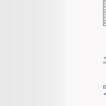
1
1
1
1
1
P
TP
D
4