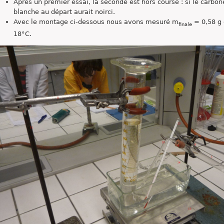
Après un premier essai, la seconde est hors course : si le carbon
blanche au départ aurait noirci.
Avec le montage ci-dessous nous avons mesuré m
= 0,58 g 
finale
18°C.