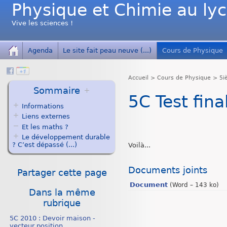
Physique et Chimie au ly
Vive les sciences !
Agenda
Le site fait peau neuve (...)
Cours de Physique
Accueil
>
Cours de Physique
>
5i
Sommaire
5C Test fina
Informations
Liens externes
Et les maths ?
Le développement durable
? C’est dépassé (...)
Voilà...
Documents joints
Partager cette page
Document
(
Word – 143 ko
)
Dans la même
rubrique
5C 2010 : Devoir maison -
vecteur position