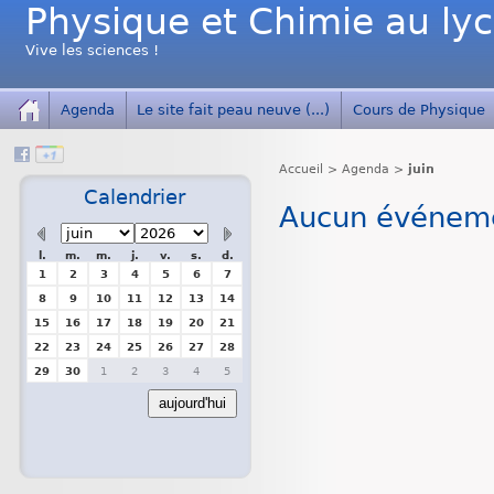
Physique et Chimie au ly
Vive les sciences !
Agenda
Le site fait peau neuve (...)
Cours de Physique
Accueil
>
Agenda
>
juin
Calendrier
Aucun événemen
l.
m.
m.
j.
v.
s.
d.
1
2
3
4
5
6
7
8
9
10
11
12
13
14
15
16
17
18
19
20
21
22
23
24
25
26
27
28
29
30
1
2
3
4
5
aujourd'hui