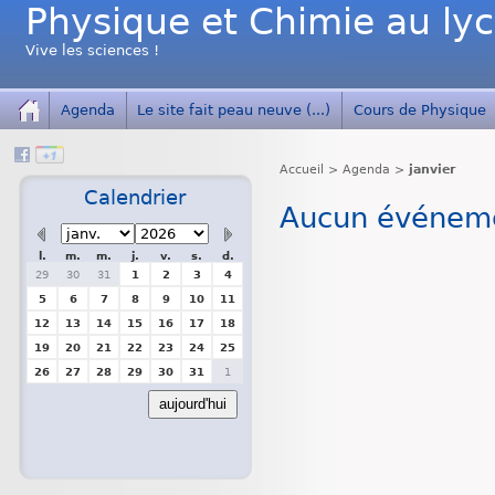
Physique et Chimie au ly
Vive les sciences !
Agenda
Le site fait peau neuve (...)
Cours de Physique
Accueil
>
Agenda
>
janvier
Calendrier
Aucun événemen
l.
m.
m.
j.
v.
s.
d.
29
30
31
1
2
3
4
5
6
7
8
9
10
11
12
13
14
15
16
17
18
19
20
21
22
23
24
25
26
27
28
29
30
31
1
aujourd'hui